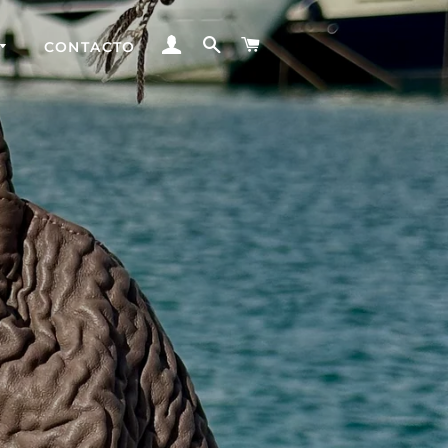
INGRESAR
BUSCAR
CARRITO
CONTACTO
Portavelas de
Piel
Hormas de
madera para
flores
Fundas de piel
y jarrones de
cristal
Servilleteros y