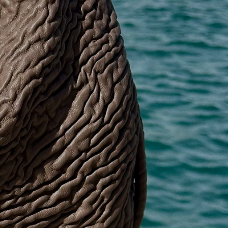
fundas para
cubiertos
Bandejas y
cestas